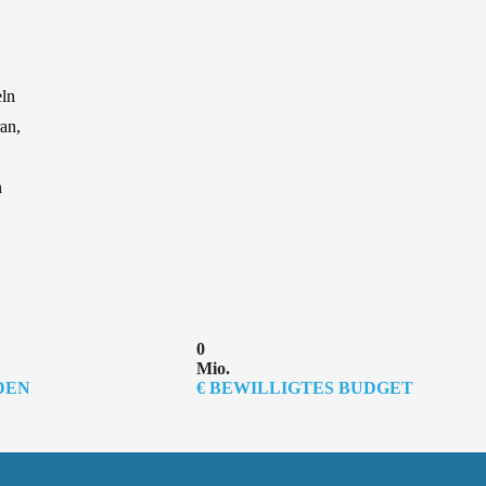
eln
an,
n
0
Mio.
DEN
€ BEWILLIGTES BUDGET