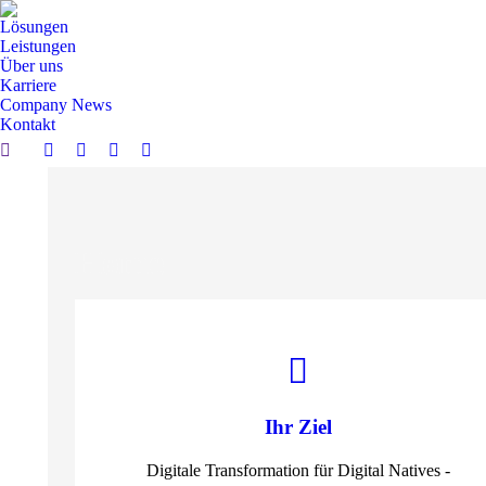
Lösungen
Leistungen
Über uns
Karriere
Company News
Kontakt
Search:
Linkedin
XING
YouTube
Instagram
page
page
page
page
opens
opens
opens
opens
in
in
in
in
Home
new
new
new
new
window
window
window
window
Ihr Ziel
Digitale Transformation für Digital Natives -