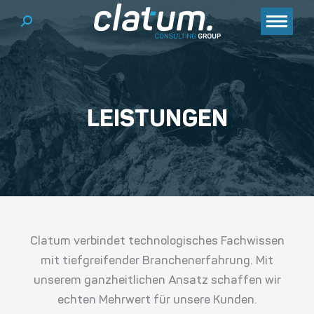
Search:
LEISTUNGEN
Sie befinden sich hier:
Clatum verbindet technologisches Fachwissen
mit tiefgreifender Branchenerfahrung. Mit
unserem ganzheitlichen
Ansatz
schaffen wir
echten Mehrwert für unsere Kunden.