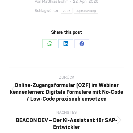
Von
Matthias Böhm
22. April 2026
Schlagwörter:
2025
Digitalisierung
Share this post
Share
Share
Share
on
on
on
WhatsApp
LinkedIn
Facebook
Kommentarnavigation
ZURÜCK
Online-Zugangsformular (OZF) im Webinar
kennenlernen: Digitale Formulare mit No-Code
Vorheriger
/ Low-Code praxisnah umsetzen
Beitrag:
NÄCHSTES
BEACON DEV – Der KI-Assistent für SAP-
Nächster
Entwickler
Beitrag: