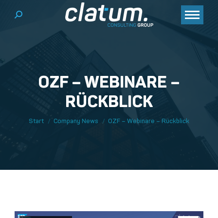
Search:
OZF – WEBINARE –
RÜCKBLICK
Sie befinden sich hier:
Start
Company News
OZF – Webinare – Rückblick