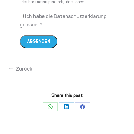
Erlaubte Dateitypen: .pdf, .doc, .docx
Ich habe die Datenschutzerklärung
gelesen.
*
Zurück
Share this post
Share
Share
Share
on
on
on
WhatsApp
LinkedIn
Facebook